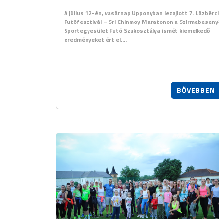
A július 12-én, vasárnap Upponyban lezajlott 7. Lázbérci
Futófesztivál – Sri Chinmoy Maratonon a Szirmabeseny
Sportegyesület Futó Szakosztálya ismét kiemelkedő
eredményeket ért el.…
BŐVEBBEN