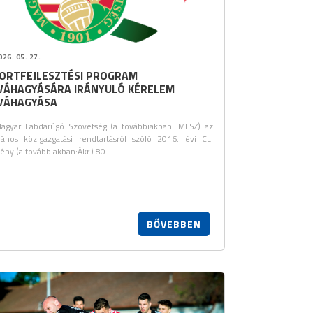
26. 05. 27.
ORTFEJLESZTÉSI PROGRAM
VÁHAGYÁSÁRA IRÁNYULÓ KÉRELEM
VÁHAGYÁSA
agyar Labdarúgó Szövetség (a továbbiakban: MLSZ) az
alános közigazgatási rendtartásról szóló 2016. évi CL.
vény (a továbbiakban:Ákr.) 80.
BŐVEBBEN