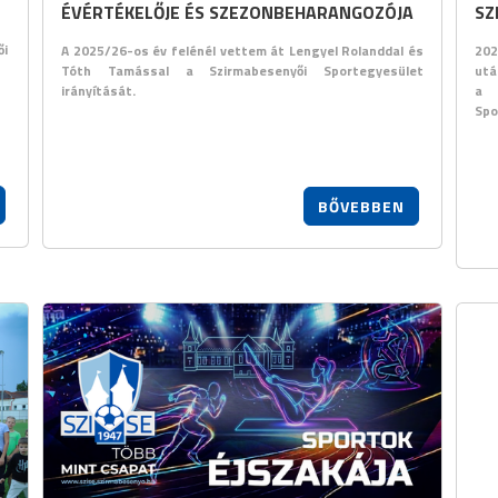
ÉVÉRTÉKELŐJE ÉS SZEZONBEHARANGOZÓJA
SZ
ői
A 2025/26-os év felénél vettem át Lengyel Rolanddal és
20
Tóth Tamással a Szirmabesenyői Sportegyesület
utá
irányítását.
a 
Spo
BŐVEBBEN