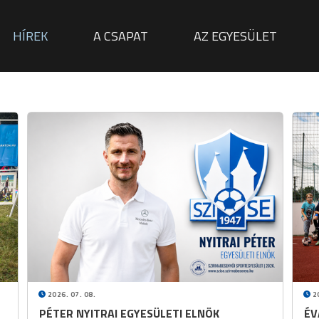
Ugrás a tartalomra
ÁCIÓ
HÍREK
A CSAPAT
AZ EGYESÜLET
2026. 07. 08.
20
PÉTER NYITRAI EGYESÜLETI ELNÖK
ÉV