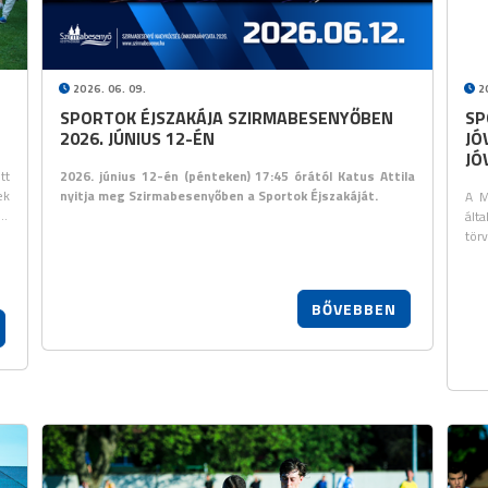
2026. 06. 09.
20
SPORTOK ÉJSZAKÁJA SZIRMABESENYŐBEN
SP
2026. JÚNIUS 12-ÉN
JÓ
JÓ
tt
2026. június 12-én (pénteken) 17:45 órától Katus Attila
ek
nyitja meg Szirmabesenyőben a Sportok Éjszakáját.
A M
t…
ált
tör
BŐVEBBEN