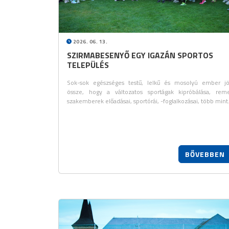
2026. 06. 13.
SZIRMABESENYŐ EGY IGAZÁN SPORTOS
TELEPÜLÉS
Sok-sok egészséges testű, lelkű és mosolyú ember jö
össze, hogy a változatos sportágak kipróbálása, rem
szakemberek előadásai, sportórái, -foglalkozásai, több min
BŐVEBBEN