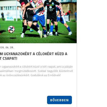
26. 04. 28.
M UGYANAZOKÉRT A CÉLOKÉRT KÜZD A
T CSAPAT!
 ugyanazokért a célokért küzd a két csapat, ami a pályán
maximálisan megmutatkozott. Sokkal nagyobb küzdelmet
ok az önbecsülésünkért. Gratulálok az Emődnek!
BŐVEBBEN