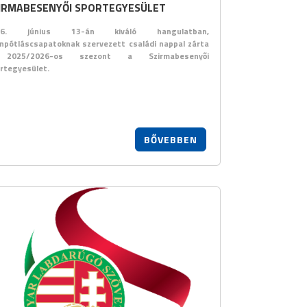
IRMABESENYŐI SPORTEGYESÜLET
26. június 13-án kiváló hangulatban,
npótláscsapatoknak szervezett családi nappal zárta
2025/2026-os szezont a Szirmabesenyői
rtegyesület.
BŐVEBBEN