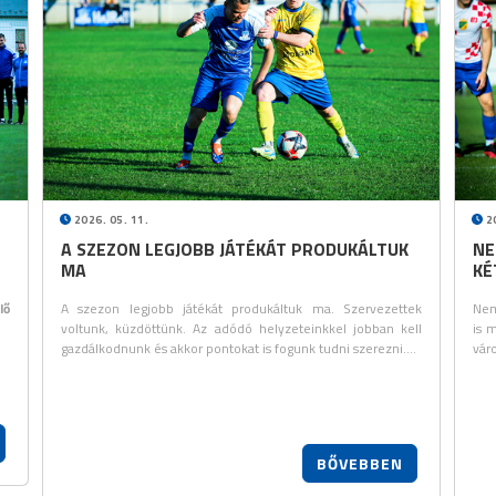
2026. 05. 11.
20
A SZEZON LEGJOBB JÁTÉKÁT PRODUKÁLTUK
NE
MA
KÉ
lő
A szezon legjobb játékát produkáltuk ma. Szervezettek
Nem
voltunk, küzdöttünk. Az adódó helyzeteinkkel jobban kell
is 
gazdálkodnunk és akkor pontokat is fogunk tudni szerezni.…
vár
BŐVEBBEN