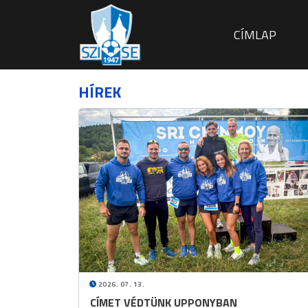
FŐ NAVIG
CÍMLAP
HÍREK
2026. 07. 13.
CÍMET VÉDTÜNK UPPONYBAN